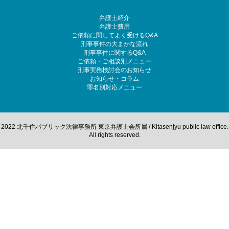
弁護士紹介
弁護士費用
ご依頼に関してよく受けるQ&A
刑事事件の大まかな流れ
刑事事件に関するQ&A
ご依頼・ご相談別メニュー
刑事実務検討会のお知らせ
お知らせ・コラム
罪名別対応メニュー
2022 北千住パブリック法律事務所 東京弁護士会所属 / Kitasenjyu public law office.
All rights reserved.