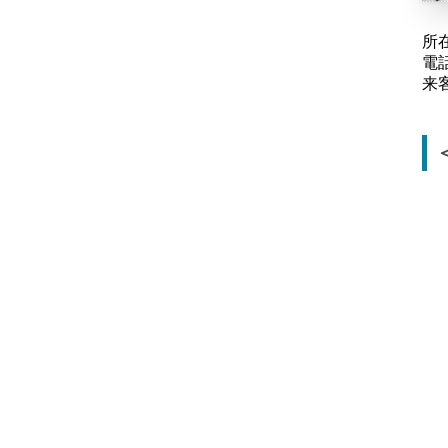
所
電話
来