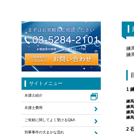
練
練
サイトメニュー
1
弁護士紹介
練馬
練馬
弁護士費用
練馬
練馬
ご依頼に関してよく受けるQ&A
2
刑事事件の大まかな流れ