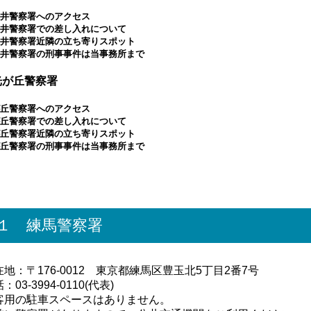
井警察署へのアクセス
井警察署での差し入れについて
井警察署近隣の立ち寄りスポット
井警察署の刑事事件は当事務所まで
 光が丘警察署
丘警察署へのアクセス
丘警察署での差し入れについて
丘警察署近隣の立ち寄りスポット
丘警察署の刑事事件は当事務所まで
１ 練馬警察署
在地：〒176-0012 東京都練馬区豊玉北5丁目2番7号
：03-3994-0110(代表)
客用の駐車スペースはありません。