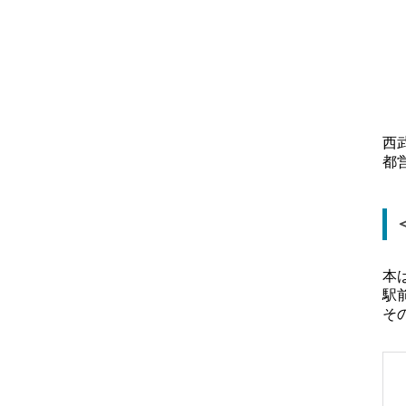
西
都
本
駅
そ