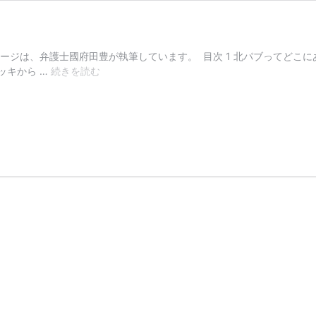
ージは、弁護士國府田豊が執筆しています。 目次 1 北パブってどこに
北
ッキから …
続きを読む
パ
ブ
っ
て
ど
う
や
っ
て
行
く
の？