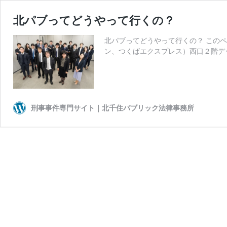
北パブってどうやって行くの？
北パブってどうやって行くの？ このペ
ン、つくばエクスプレス）西口２階デ
刑事事件専門サイト｜北千住パブリック法律事務所